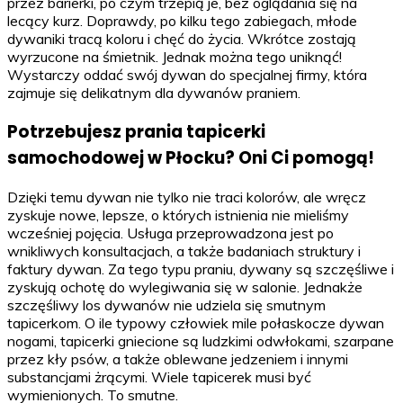
przez barierki, po czym trzepią je, bez oglądania się na
lecący kurz. Doprawdy, po kilku tego zabiegach, młode
dywaniki tracą koloru i chęć do życia. Wkrótce zostają
wyrzucone na śmietnik. Jednak można tego uniknąć!
Wystarczy oddać swój dywan do specjalnej firmy, która
zajmuje się delikatnym dla dywanów praniem.
Potrzebujesz prania tapicerki
samochodowej w Płocku? Oni Ci pomogą!
Dzięki temu dywan nie tylko nie traci kolorów, ale wręcz
zyskuje nowe, lepsze, o których istnienia nie mieliśmy
wcześniej pojęcia. Usługa przeprowadzona jest po
wnikliwych konsultacjach, a także badaniach struktury i
faktury dywan. Za tego typu praniu, dywany są szczęśliwe i
zyskują ochotę do wylegiwania się w salonie. Jednakże
szczęśliwy los dywanów nie udziela się smutnym
tapicerkom. O ile typowy człowiek mile połaskocze dywan
nogami, tapicerki gniecione są ludzkimi odwłokami, szarpane
przez kły psów, a także oblewane jedzeniem i innymi
substancjami żrącymi. Wiele tapicerek musi być
wymienionych. To smutne.