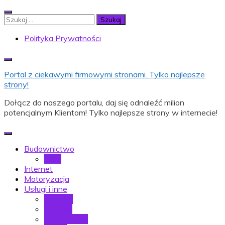
Skip
to
Szukaj:
content
Polityka Prywatności
Portal z ciekawymi firmowymi stronami. Tylko najlepsze
strony!
Dołącz do naszego portalu, daj się odnaleźć milion
potencjalnym Klientom! Tylko najlepsze strony w internecie!
Budownictwo
Dom
Internet
Motoryzacja
Usługi i inne
Muzyka
Finanse
Technologia