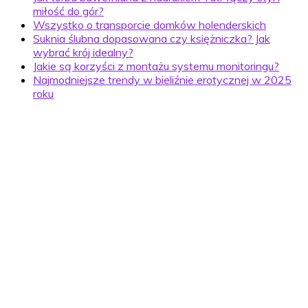
miłość do gór?
Wszystko o transporcie domków holenderskich
Suknia ślubna dopasowana czy księżniczka? Jak
wybrać krój idealny?
Jakie są korzyści z montażu systemu monitoringu?
Najmodniejsze trendy w bieliźnie erotycznej w 2025
roku