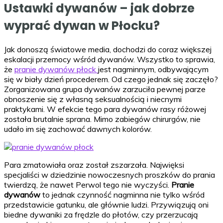
Ustawki dywanów – jak dobrze
wyprać dywan w Płocku?
Jak donoszą światowe media, dochodzi do coraz większej
eskalacji przemocy wśród dywanów. Wszystko to sprawia,
że
pranie dywanów płock
jest nagminnym, odbywającym
się w biały dzień procederem. Od czego jednak się zaczęło?
Zorganizowana grupa dywanów zarzuciła pewnej parze
obnoszenie się z własną seksualnością i niecnymi
praktykami. W efekcie tego para dywanów rasy różowej
została brutalnie sprana. Mimo zabiegów chirurgów, nie
udało im się zachować dawnych kolorów.
Para zmatowiała oraz został zszarzała. Najwięksi
specjaliści w dziedzinie nowoczesnych proszków do prania
twierdzą, że nawet Perwol tego nie wyczyści.
Pranie
dywanów
to jednak czynność nagminna nie tylko wśród
przedstawicie gatunku, ale głównie ludzi. Przywiązują oni
biedne dywaniki za frędzle do płotów, czy przerzucają