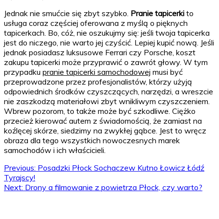
Jednak nie smućcie się zbyt szybko.
Pranie tapicerki
to
usługa coraz częściej oferowana z myślą o pięknych
tapicerkach. Bo, cóż, nie oszukujmy się: jeśli twoja tapicerka
jest do niczego, nie warto jej czyścić. Lepiej kupić nową. Jeśli
jednak posiadasz luksusowe Ferrari czy Porsche, koszt
zakupu tapicerki może przyprawić o zawrót głowy. W tym
przypadku
pranie tapicerki samochodowej
musi być
przeprowadzone przez profesjonalistów, którzy użyją
odpowiednich środków czyszczących, narzędzi, a wreszcie
nie zaszkodzą materiałowi zbyt wnikliwym czyszczeniem.
Wbrew pozorom, to także może być szkodliwe. Ciężko
przecież kierować autem z świadomością, że zamiast na
koźlęcej skórze, siedzimy na zwykłej gąbce. Jest to wręcz
obraza dla tego wszystkich nowoczesnych marek
samochodów i ich właścicieli.
Nawigacja
Previous:
Posadzki Płock Sochaczew Kutno Łowicz Łódź
Tyrajscy!
wpisu
Next:
Drony a filmowanie z powietrza Płock, czy warto?