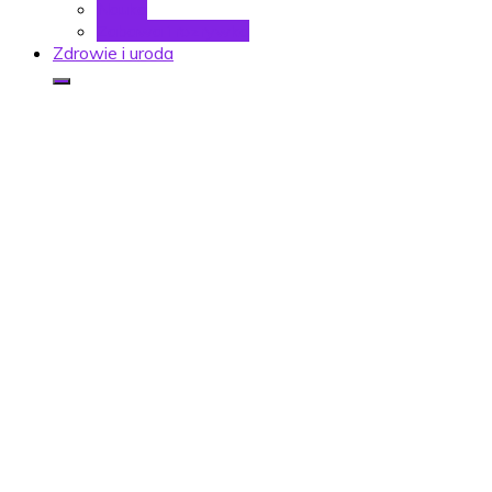
Nauka
Zabawa i rozrywka
Zdrowie i uroda