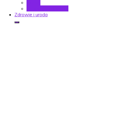
Nauka
Zabawa i rozrywka
Zdrowie i uroda