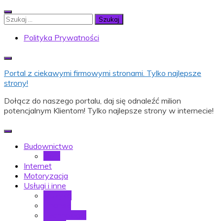
Skip
to
Szukaj:
content
Polityka Prywatności
Portal z ciekawymi firmowymi stronami. Tylko najlepsze
strony!
Dołącz do naszego portalu, daj się odnaleźć milion
potencjalnym Klientom! Tylko najlepsze strony w internecie!
Budownictwo
Dom
Internet
Motoryzacja
Usługi i inne
Muzyka
Finanse
Technologia