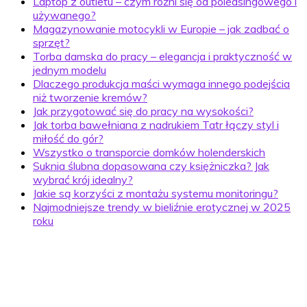
Laptop z outletu – czym różni się od poleasingowego i
używanego?
Magazynowanie motocykli w Europie – jak zadbać o
sprzęt?
Torba damska do pracy – elegancja i praktyczność w
jednym modelu
Dlaczego produkcja maści wymaga innego podejścia
niż tworzenie kremów?
Jak przygotować się do pracy na wysokości?
Jak torba bawełniana z nadrukiem Tatr łączy styl i
miłość do gór?
Wszystko o transporcie domków holenderskich
Suknia ślubna dopasowana czy księżniczka? Jak
wybrać krój idealny?
Jakie są korzyści z montażu systemu monitoringu?
Najmodniejsze trendy w bieliźnie erotycznej w 2025
roku