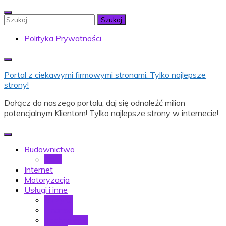
Skip
to
Szukaj:
content
Polityka Prywatności
Portal z ciekawymi firmowymi stronami. Tylko najlepsze
strony!
Dołącz do naszego portalu, daj się odnaleźć milion
potencjalnym Klientom! Tylko najlepsze strony w internecie!
Budownictwo
Dom
Internet
Motoryzacja
Usługi i inne
Muzyka
Finanse
Technologia