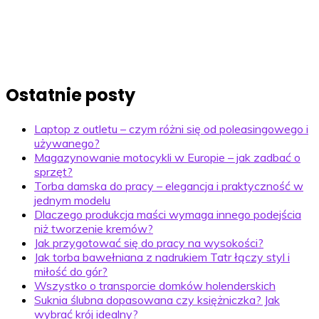
Ostatnie posty
Laptop z outletu – czym różni się od poleasingowego i
używanego?
Magazynowanie motocykli w Europie – jak zadbać o
sprzęt?
Torba damska do pracy – elegancja i praktyczność w
jednym modelu
Dlaczego produkcja maści wymaga innego podejścia
niż tworzenie kremów?
Jak przygotować się do pracy na wysokości?
Jak torba bawełniana z nadrukiem Tatr łączy styl i
miłość do gór?
Wszystko o transporcie domków holenderskich
Suknia ślubna dopasowana czy księżniczka? Jak
wybrać krój idealny?