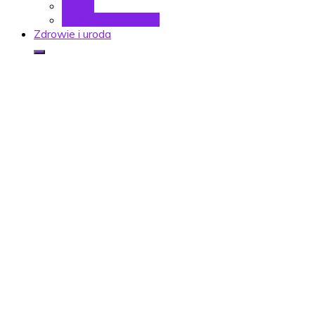
Nauka
Zabawa i rozrywka
Zdrowie i uroda