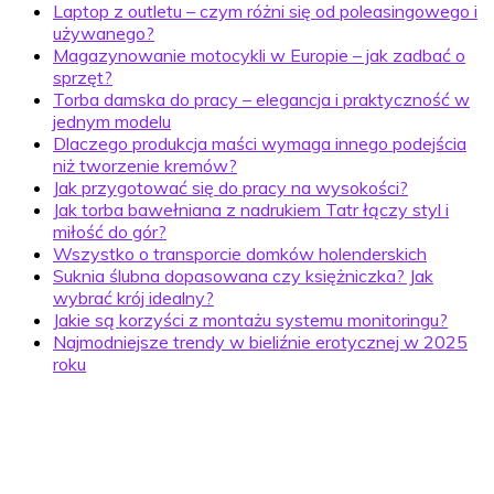
Laptop z outletu – czym różni się od poleasingowego i
używanego?
Magazynowanie motocykli w Europie – jak zadbać o
sprzęt?
Torba damska do pracy – elegancja i praktyczność w
jednym modelu
Dlaczego produkcja maści wymaga innego podejścia
niż tworzenie kremów?
Jak przygotować się do pracy na wysokości?
Jak torba bawełniana z nadrukiem Tatr łączy styl i
miłość do gór?
Wszystko o transporcie domków holenderskich
Suknia ślubna dopasowana czy księżniczka? Jak
wybrać krój idealny?
Jakie są korzyści z montażu systemu monitoringu?
Najmodniejsze trendy w bieliźnie erotycznej w 2025
roku