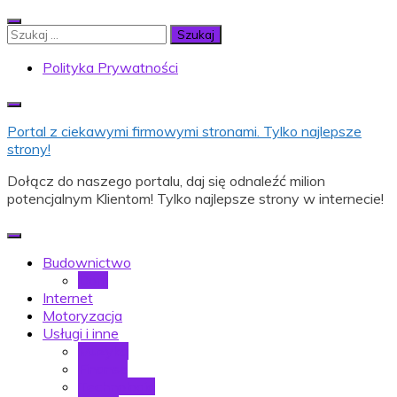
Skip
to
Szukaj:
content
Polityka Prywatności
Portal z ciekawymi firmowymi stronami. Tylko najlepsze
strony!
Dołącz do naszego portalu, daj się odnaleźć milion
potencjalnym Klientom! Tylko najlepsze strony w internecie!
Budownictwo
Dom
Internet
Motoryzacja
Usługi i inne
Muzyka
Finanse
Technologia