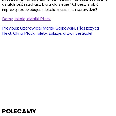
działalność i szukasz biura dla siebie? Chcesz zrobić
imprezę i potrzebujesz lokalu, musisz ich sprawdzić!
Domy, lokale, działki Płock
Nawigacja
Previous:
Uzdrowiciel Marek Galikowski, Płaszczyca
Next:
Okna Płock, rolety, żaluzje, drzwi, vertikale!
wpisu
POLECAMY