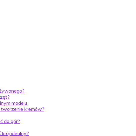
 używanego?
rzęt?
ednym modelu
ż tworzenie kremów?
ść do gór?
krój idealny?