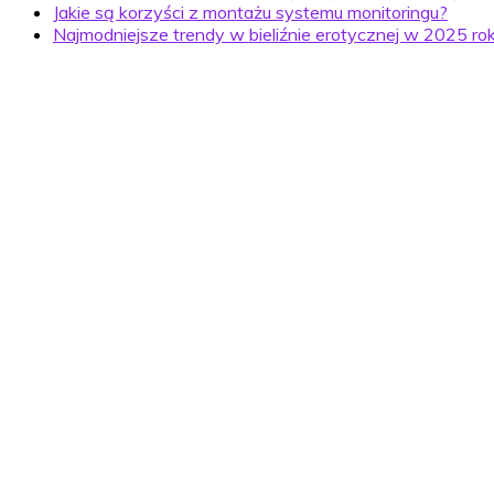
Jakie są korzyści z montażu systemu monitoringu?
Najmodniejsze trendy w bieliźnie erotycznej w 2025 ro