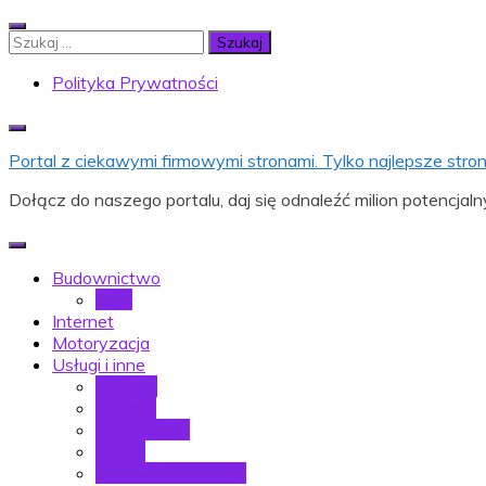
Skip
to
Szukaj:
content
Polityka Prywatności
Portal z ciekawymi firmowymi stronami. Tylko najlepsze stron
Dołącz do naszego portalu, daj się odnaleźć milion potencjaln
Budownictwo
Dom
Internet
Motoryzacja
Usługi i inne
Muzyka
Finanse
Technologia
Nauka
Zabawa i rozrywka