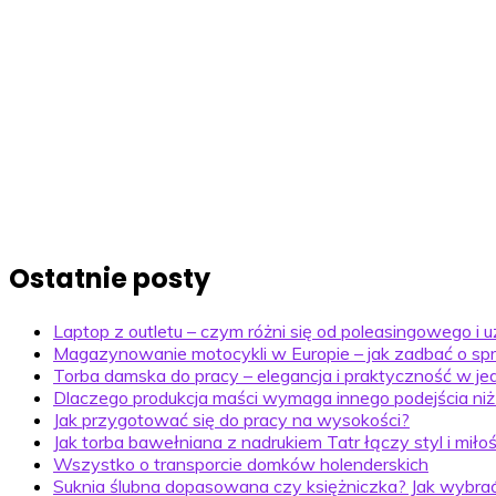
Ostatnie posty
Laptop z outletu – czym różni się od poleasingowego i
Magazynowanie motocykli w Europie – jak zadbać o sp
Torba damska do pracy – elegancja i praktyczność w j
Dlaczego produkcja maści wymaga innego podejścia ni
Jak przygotować się do pracy na wysokości?
Jak torba bawełniana z nadrukiem Tatr łączy styl i miło
Wszystko o transporcie domków holenderskich
Suknia ślubna dopasowana czy księżniczka? Jak wybrać 